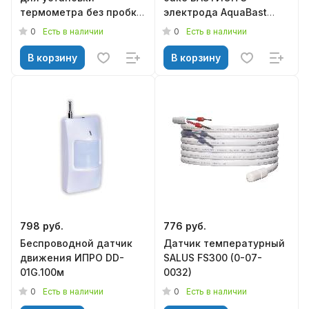
термометра без пробки
электрода AquaBast
M20*1,5 ЗК4-1-8-95
(167)
0
0
Есть в наличии
Есть в наличии
Ду-65
В корзину
В корзину
798 руб.
776 руб.
Беспроводной датчик
Датчик температурный
движения ИПРО DD-
SALUS FS300 (0-07-
01G.100м
0032)
0
0
Есть в наличии
Есть в наличии