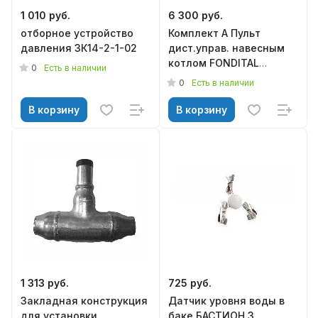
1 010 руб.
6 300 руб.
отборное устройство
Комплект А Пульт
давления ЗК14-2-1-02
дист.управ. навесным
котлом FONDITAL
0
Есть в наличии
(6CREMOT04A)
0
Есть в наличии
В корзину
В корзину
1 313 руб.
725 руб.
Закладная конструкция
Датчик уровня воды в
для установки
баке БАСТИОН 3