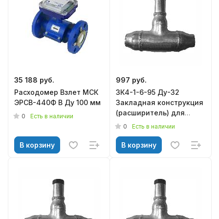
35 188 руб.
997 руб.
Расходомер Взлет МСК
ЗК4-1-6-95 Ду-32
ЭРСВ-440Ф В Ду 100 мм
Закладная конструкция
(расширитель) для
0
Есть в наличии
установки термометра
0
Есть в наличии
без пробки M20*1,5
В корзину
В корзину