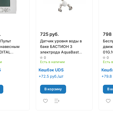
.
725 руб.
798 
 Пульт
Датчик уровня воды в
Бесп
. навесным
баке БАСТИОН 3
движ
DITAL
электрода AquaBast
01G.
4A)
(167)
0
0
ии
Есть в наличии
Есть 
S
Кешбэк UDS
Кешб
+72.5 руб./шт
+79.8 
В корзину
В к