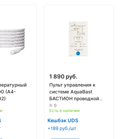
1 890 руб.
пературный
Пульт управления к
0 (А4-
системе AquaBast
02)
БАСТИОН проводной
(162)
0
ии
Есть в наличии
S
Кешбэк UDS
т
+189 руб./шт