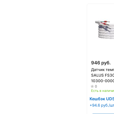
946 руб.
Датчик тем
SALUS FS30
10300-000
0
Есть в налич
Кешбэк UD
+94.6 руб./ш