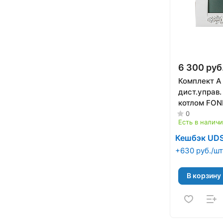
6 300 руб
Комплект А
дист.управ
котлом FON
(6CREMOT0
0
Есть в налич
Кешбэк UD
+630 руб./шт
В корзину