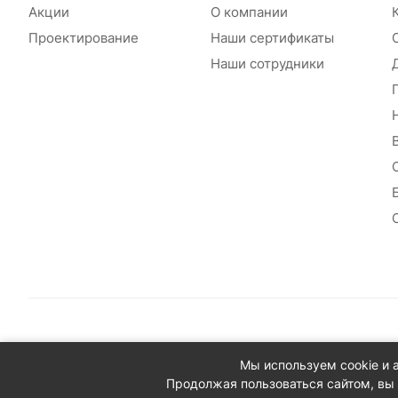
Акции
О компании
Проектирование
Наши сертификаты
Наши сотрудники
© 2026 Сантехплюс: Интернет-магазин отопления, водосн
Мы используем cookie и 
Юридический адрес: 390023, г. Рязань, проезд Яблочкова,
Продолжая пользоваться сайтом, вы 
ИНН/КПП: 6230087631/623001001