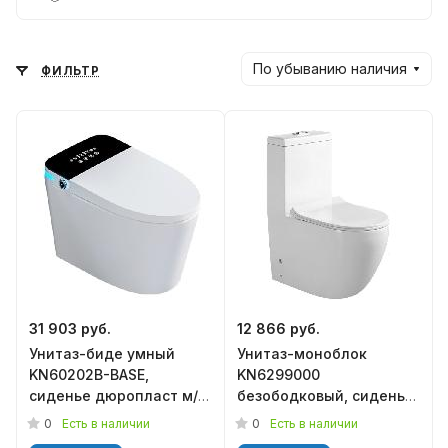
По убыванию наличия
ФИЛЬТР
31 903 руб.
12 866 руб.
Унитаз-биде умный
Унитаз-моноблок
KN60202B-BASE,
KN6299000
сиденье дюропласт м/
безободковый, сиденье
лифт, KNOIS
дюропласт м/лифт,
0
0
Есть в наличии
Есть в наличии
KNOIS