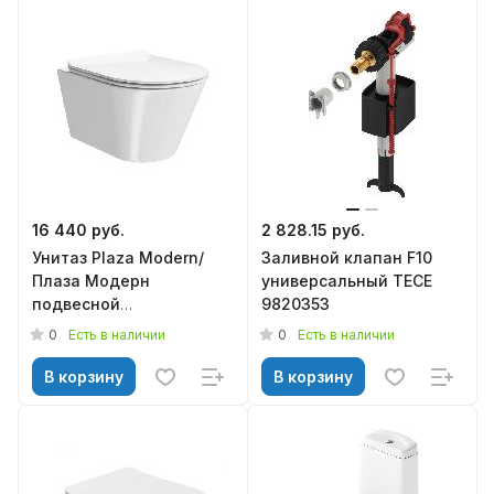
16 440 руб.
2 828.15 руб.
Унитаз Plaza Modern/
Заливной клапан F10
Плаза Модерн
универсальный TECE
подвесной
9820353
безоб,крепеж,белый
0
0
Есть в наличии
Есть в наличии
глянцевый БЕЗ
СИДЕНЬЯ, KERAMA
В корзину
В корзину
MARAZZI