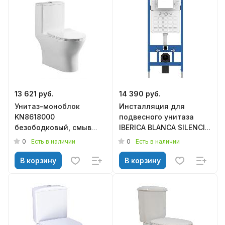
13 621 руб.
14 390 руб.
Унитаз-моноблок
Инсталляция для
KN8618000
подвесного унитаза
безободковый, смыв
IBERICA BLANCA SILENCIO
торнадо, сиденье
(IB001.0.000.000.000)
0
0
Есть в наличии
Есть в наличии
дюропласт м/лифт,
675*370*750, KNOIS
В корзину
В корзину