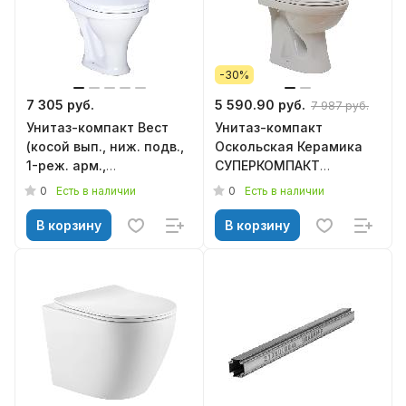
-30%
7 305 руб.
5 590.90 руб.
7 987 руб.
Унитаз-компакт Вест
Унитаз-компакт
(косой вып., ниж. подв.,
Оскольская Керамика
1-реж. арм.,
СУПЕРКОМПАКТ
сид.полипропилен),
Стандарт
0
0
Есть в наличии
Есть в наличии
SANTERI
В корзину
В корзину