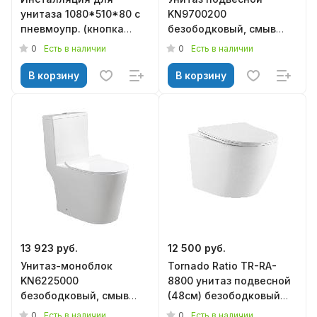
унитаза 1080*510*80 с
KN9700200
пневмоупр. (кнопка
безободковый, смыв
белая круг в комплекте)
торнадо, сиденье
0
0
Есть в наличии
Есть в наличии
KN9722010-P, KNOIS
дюропласт м/лифт,
500*360*350, KNOIS
В корзину
В корзину
13 923 руб.
12 500 руб.
Унитаз-моноблок
Tornado Ratio TR-RA-
KN6225000
8800 унитаз подвесной
безободковый, смыв
(48см) безободковый
торнадо, сиденье
белый с сид. дюр.
0
0
Есть в наличии
Есть в наличии