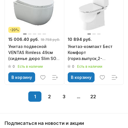
-20%
15 006.40 руб.
10 894 руб.
18 758 руб.
Унитаз подвесной
Унитаз-компакт Бест
VENTAS Rimless 49см
Комфорт
(сиденье дюро Slim SO
(гориз.выпуск,2-
м/лифт, быстросъём)
реж.арм, ниж.подв,
0
0
Есть в наличии
Есть в наличии
082135, BERGES
сид.дюро м/л), SANITA
LUXE
В корзину
В корзину
1
2
3
...
22
Подписаться
на новости и акции