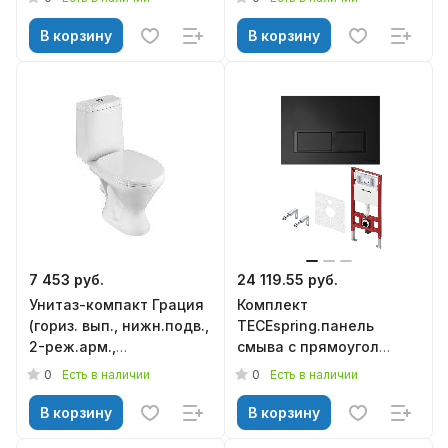
дюропласт м/лифт,
микролифт, Triton
690*360*790, KNOIS
В корзину
В корзину
7 453 руб.
24 119.55 руб.
Унитаз-компакт Грация
Комплект
(гориз. вып., нижн.подв.,
TECEspring.панель
2-реж.арм.,
смыва с прямоугол
сид.полипропилен),
кнопками, черный
0
0
Есть в наличии
Есть в наличии
SANTERI
матовый (S401204)
В корзину
В корзину