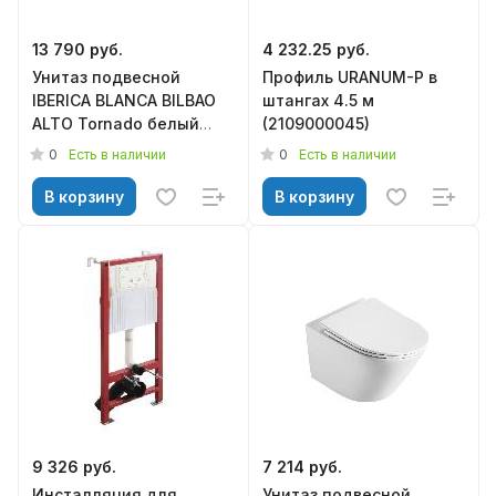
13 790 руб.
4 232.25 руб.
Унитаз подвесной
Профиль URANUM-P в
IBERICA BLANCA BILBAO
штангах 4.5 м
ALTO Tornado белый
(2109000045)
(IB.BLA.234.1B1)
0
0
Есть в наличии
Есть в наличии
В корзину
В корзину
9 326 руб.
7 214 руб.
Инсталляция для
Унитаз подвесной