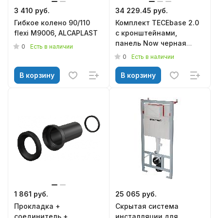
3 410 руб.
34 229.45 руб.
Гибкое колено 90/110
Комплект TECEbase 2.0
flexi M9006, ALCAPLAST
c кронштейнами,
панель Now черная
0
Есть в наличии
матовая 9400414
0
Есть в наличии
В корзину
В корзину
1 861 руб.
25 065 руб.
Прокладка +
Скрытая система
соединитель +
инсталляции для