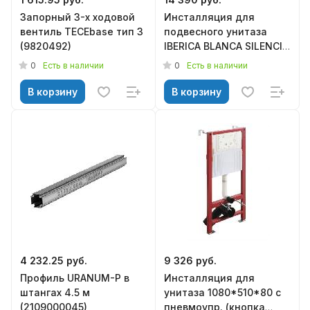
Запорный 3-х ходовой
Инсталляция для
вентиль TECEbase тип 3
подвесного унитаза
(9820492)
IBERICA BLANCA SILENCIO
(IB001.0.000.000.000)
0
0
Есть в наличии
Есть в наличии
В корзину
В корзину
4 232.25 руб.
9 326 руб.
Профиль URANUM-P в
Инсталляция для
штангах 4.5 м
унитаза 1080*510*80 с
(2109000045)
пневмоупр. (кнопка