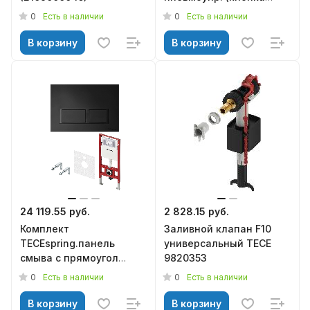
белая круг в комплекте)
0
0
Есть в наличии
Есть в наличии
KN9722010-P, KNOIS
В корзину
В корзину
24 119.55 руб.
2 828.15 руб.
Комплект
Заливной клапан F10
TECEspring.панель
универсальный TECE
смыва с прямоугол
9820353
кнопками, черный
0
0
Есть в наличии
Есть в наличии
матовый (S401204)
В корзину
В корзину