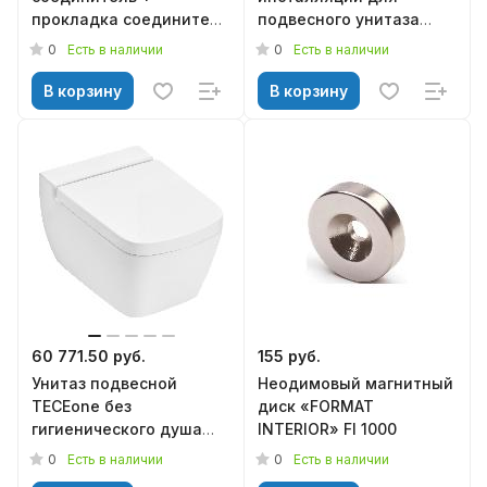
прокладка соединителя
подвесного унитаза
M902, ALCAPLAST
1120х510х125 INST.A.WC,
0
0
Есть в наличии
Есть в наличии
KERAMA MARAZZI
В корзину
В корзину
60 771.50 руб.
155 руб.
Унитаз подвесной
Неодимовый магнитный
TECEone без
диск «FORMAT
гигиенического душа
INTERIOR» FI 1000
9700204
0
0
Есть в наличии
Есть в наличии