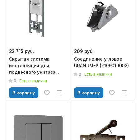
22 715 руб.
209 руб.
Скрытая система
Соединение угловое
инсталляции для
URANUM-P (2109010002)
подвесного унитаза
0
Есть в наличии
1120х510х120
0
Есть в наличии
INST.PRO.WC, KERAMA
MARAZZI
В корзину
В корзину