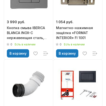
3 990 руб.
1 054 руб.
Кнопка смыва IBERICA
Магнитно-нажимная
BLANCA INOX-C
защёлка «FORMAT
нержавеющая сталь,
INTERIOR» FI 1001
вороненая сталь
0
0
Есть в наличии
Есть в наличии
(IB.B011.008.000)
В корзину
В корзину