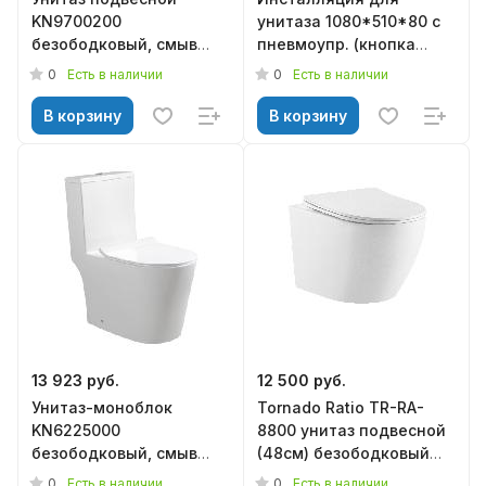
KN9700200
унитаза 1080*510*80 с
безободковый, смыв
пневмоупр. (кнопка
торнадо, сиденье
белая круг в комплекте)
0
0
Есть в наличии
Есть в наличии
дюропласт м/лифт,
KN9722010-P, KNOIS
500*360*350, KNOIS
В корзину
В корзину
13 923 руб.
12 500 руб.
Унитаз-моноблок
Tornado Ratio TR-RA-
KN6225000
8800 унитаз подвесной
безободковый, смыв
(48см) безободковый
торнадо, сиденье
белый с сид. дюр.
0
0
Есть в наличии
Есть в наличии