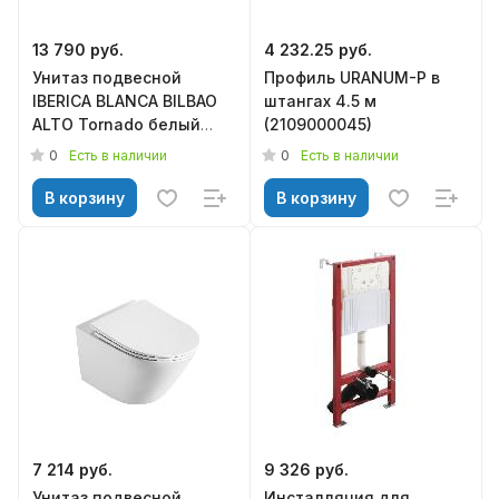
13 790 руб.
4 232.25 руб.
Унитаз подвесной
Профиль URANUM-P в
IBERICA BLANCA BILBAO
штангах 4.5 м
ALTO Tornado белый
(2109000045)
(IB.BLA.234.1B1)
0
0
Есть в наличии
Есть в наличии
В корзину
В корзину
7 214 руб.
9 326 руб.
Унитаз подвесной
Инсталляция для