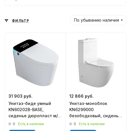
По убыванию наличия
ФИЛЬТР
31 903 руб.
12 866 руб.
Унитаз-биде умный
Унитаз-моноблок
KN60202B-BASE,
KN6299000
сиденье дюропласт м/
безободковый, сиденье
лифт, KNOIS
дюропласт м/лифт,
0
0
Есть в наличии
Есть в наличии
KNOIS