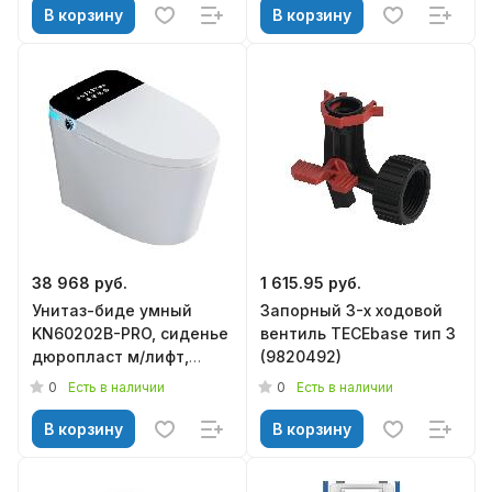
В корзину
В корзину
38 968 руб.
1 615.95 руб.
Унитаз-биде умный
Запорный 3-х ходовой
KN60202B-PRO, сиденье
вентиль TECEbase тип 3
дюропласт м/лифт,
(9820492)
KNOIS
0
0
Есть в наличии
Есть в наличии
В корзину
В корзину