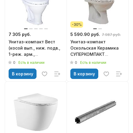
-30%
7 305 руб.
5 590.90 руб.
7 987 руб.
Унитаз-компакт Вест
Унитаз-компакт
(косой вып., ниж. подв.,
Оскольская Керамика
1-реж. арм.,
СУПЕРКОМПАКТ
сид.полипропилен),
Стандарт
0
0
Есть в наличии
Есть в наличии
SANTERI
В корзину
В корзину