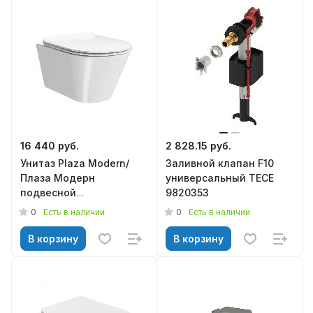
16 440 руб.
2 828.15 руб.
Унитаз Plaza Modern/
Заливной клапан F10
Плаза Модерн
универсальный TECE
подвесной
9820353
безоб,крепеж,белый
0
0
Есть в наличии
Есть в наличии
глянцевый БЕЗ
СИДЕНЬЯ, KERAMA
В корзину
В корзину
MARAZZI