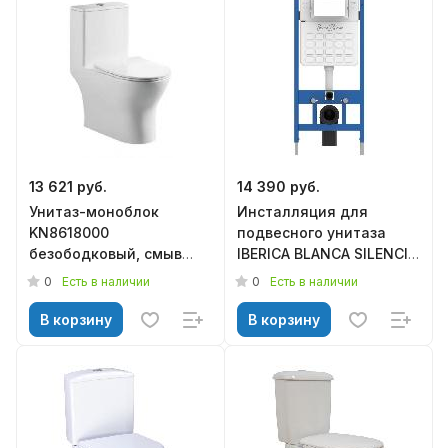
13 621 руб.
14 390 руб.
Унитаз-моноблок
Инсталляция для
KN8618000
подвесного унитаза
безободковый, смыв
IBERICA BLANCA SILENCIO
торнадо, сиденье
(IB001.0.000.000.000)
0
0
Есть в наличии
Есть в наличии
дюропласт м/лифт,
675*370*750, KNOIS
В корзину
В корзину