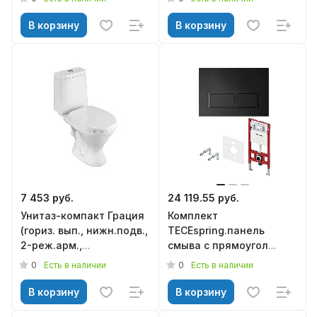
дюропласт м/лифт,
микролифт, Triton
690*360*790, KNOIS
В корзину
В корзину
7 453 руб.
24 119.55 руб.
Унитаз-компакт Грация
Комплект
(гориз. вып., нижн.подв.,
TECEspring.панель
2-реж.арм.,
смыва с прямоугол
сид.полипропилен),
кнопками, черный
0
0
Есть в наличии
Есть в наличии
SANTERI
матовый (S401204)
В корзину
В корзину