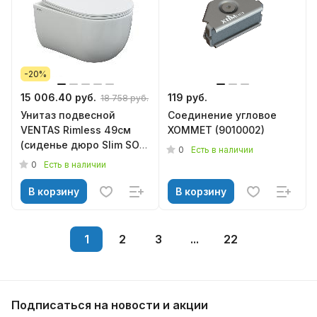
-20%
15 006.40 руб.
119 руб.
18 758 руб.
Унитаз подвесной
Соединение угловое
VENTAS Rimless 49см
ХОММЕТ (9010002)
(сиденье дюро Slim SO
0
Есть в наличии
м/лифт, быстросъём)
0
Есть в наличии
082135, BERGES
В корзину
В корзину
1
2
3
...
22
Подписаться
на новости и акции