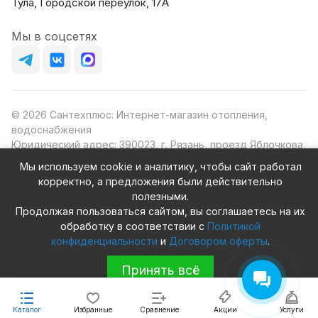
Тула, Городской переулок, 17А
Мы в соцсетях
© 2026 Сантехплюс: Интернет-магазин отопления,
водоснабжения
Юридический адрес: 390023, г. Рязань, проезд Яблочкова,
д.8Ж
Мы используем cookie и аналитику, чтобы сайт работал
ИНН/КПП: 6230087631/623001001
корректно, а предложения были действительно
ОГРН: 1156230000080
полезными.
Продолжая пользоваться сайтом, вы соглашаетесь на их
обработку в соответствии с
Политикой
конфиденциальности
и
Договором оферты
.
Конфиденциальность
Оферта
Принять всё
Каталог
Избранные
Сравнение
Акции
Услуги