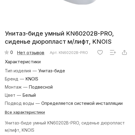
Унитаз-биде умный KN60202B-PRO,
сиденье дюропласт м/лифт, KNOIS
0
Нет отзывов
Арт.
KN60202B-PRO
Характеристики
Тип изделия
—
Унитаз-биде
Бренд
—
KNOIS
Монтаж
—
Подвесной
Цвет
—
Белый
Подвод воды
—
Определяется системой инсталляции
Все характеристики
Унитаз-биде умный KN60202B-PRO, сиденье дюропласт
м/лифт, KNOIS