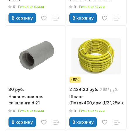
чулок)
0
0
Есть в наличии
Есть в наличии
В корзину
В корзину
-15%
30 руб.
2 424.20 руб.
2 852 руб.
Наконечник для
Шланг
сл.шланга d 21
(Поток400,арм.,1/2",25м,жел
0
0
Есть в наличии
Есть в наличии
В корзину
В корзину