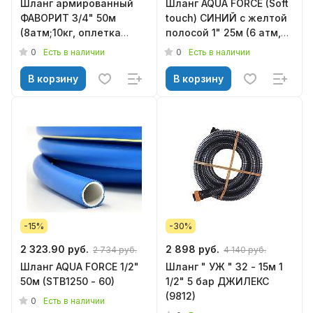
Шланг армированный
Шланг AQUA FORCE (Soft
ФАВОРИТ 3/4" 50м
touch) СИНИЙ с желтой
(8атм;10кг, оплетка
полосой 1" 25м (6 атм,
чулок)
9,5кг)
0
0
Есть в наличии
Есть в наличии
В корзину
В корзину
-15%
-30%
2 323.90 руб.
2 898 руб.
2 734 руб.
4 140 руб.
Шланг AQUA FORCE 1/2"
Шланг " УЖ " 32 - 15м 1
50м (STB1250 - 60)
1/2" 5 бар ДЖИЛЕКС
(9812)
0
Есть в наличии