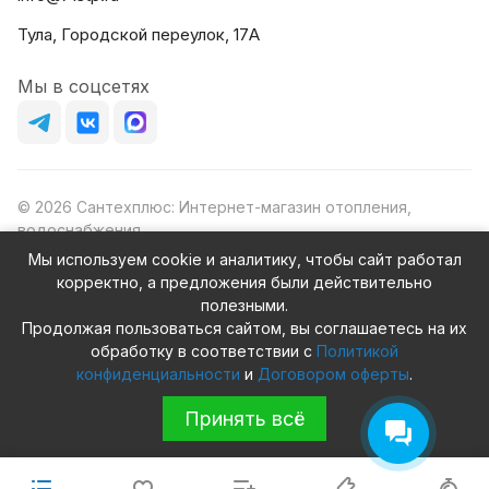
Тула, Городской переулок, 17А
Мы в соцсетях
© 2026 Сантехплюс: Интернет-магазин отопления,
водоснабжения
Юридический адрес: 390023, г. Рязань, проезд Яблочкова,
Мы используем cookie и аналитику, чтобы сайт работал
д.8Ж
корректно, а предложения были действительно
ИНН/КПП: 6230087631/623001001
полезными.
ОГРН: 1156230000080
Продолжая пользоваться сайтом, вы соглашаетесь на их
обработку в соответствии с
Политикой
конфиденциальности
и
Договором оферты
.
Принять всё
Конфиденциальность
Оферта