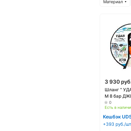
Материал
3 930 руб
Шланг " УДА
М 8 бар ДЖ
0
Есть в налич
Кешбэк UD
+393 руб./ш