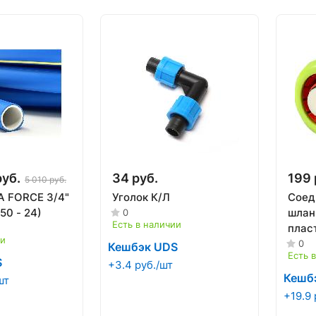
руб.
34 руб.
199 
5 010 руб.
 FORCE 3/4"
Уголок К/Л
Соед
50 - 24)
шланг
0
Есть в наличии
плас
ии
авто
0
Кешбэк UDS
Есть 
2008
S
+3.4 руб./шт
Кешб
шт
+19.9 