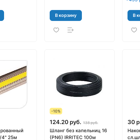
В корзину
В к
-10%
124.20 руб.
30 р
138 руб.
ированный
Шланг без капельниц 16
Нако
4" 25м
(PN6) IRRITEC 100м
сл.шл