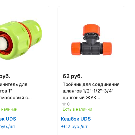
руб.
62 руб.
инитель для
Тройник для соединения
ов 1"
шлангов 1/2"-1/2"-3/4"
тмассовый с
цанговый ЖУК
стопом FEONA 003-
(1/25/200)
0
в наличии
Есть в наличии
 (20/200)
эк UDS
Кешбэк UDS
руб./шт
+6.2 руб./шт