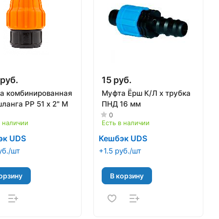
руб.
15 руб.
а комбинированная
Муфта Ёрш К/Л х трубка
ланга РP 51 х 2" М
ПНД 16 мм
0
в наличии
Есть в наличии
эк UDS
Кешбэк UDS
уб./шт
+1.5 руб./шт
орзину
В корзину