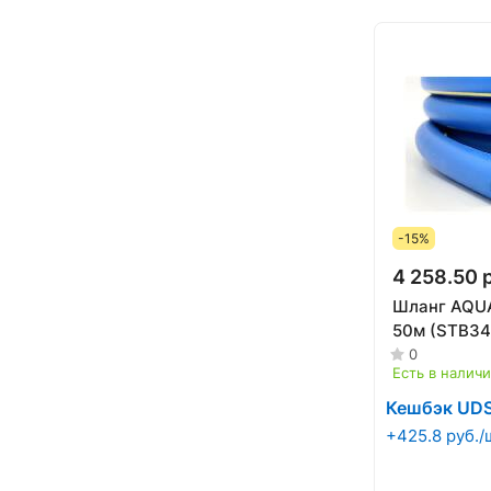
-15%
4 258.50 
Шланг AQUA
50м (STB34
0
Есть в налич
Кешбэк UD
+425.8 руб./