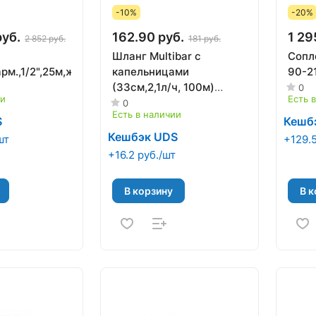
-10%
-20%
руб.
162.90 руб.
1 29
2 852 руб.
181 руб.
Шланг Multibar с
Сопл
рм.,1/2",25м,жел)
капельницами
90-2
(33см,2,1л/ч, 100м)
0
ии
Есть 
IRRITEC
0
Есть в наличии
S
Кешб
Кешбэк UDS
шт
+129.5
+16.2 руб./шт
В корзину
В к