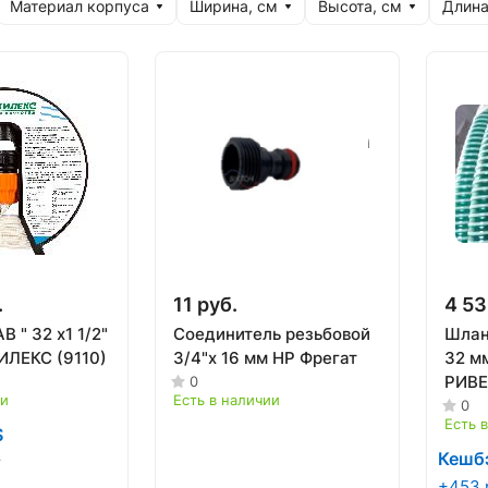
Материал корпуса
Ширина, см
Высота, см
Длина
.
11 руб.
4 53
В " 32 х1 1/2"
Соединитель резьбовой
Шлан
ИЛЕКС (9110)
3/4"x 16 мм НР Фрегат
32 мм
РИВЕ
0
ии
Есть в наличии
0
Есть 
S
Кешб
т
+453 