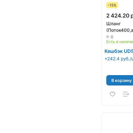
-15%
2 424.20 
Шланг
(Поток400,а
0
Есть в налич
Кешбэк UD
+242.4 руб./
В корзину