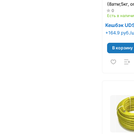
(8атм;5кг, 
чулок)
0
Есть в налич
Кешбэк UD
+164.9 руб./
В корзину