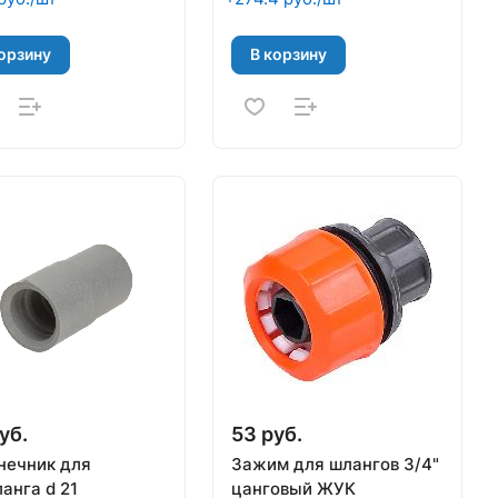
орзину
В корзину
уб.
53 руб.
нечник для
Зажим для шлангов 3/4"
анга d 21
цанговый ЖУК