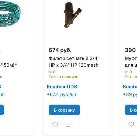
.
674 руб.
390 
Фильтр сетчатый 3/4"
Муфт
",50м)*
НР х 3/4" НР 120mesh
для ш
0
0
ии
Есть в наличии
Есть 
S
Кешбэк UDS
Кешб
шт
+67.4 руб./шт
+39 р
В корзину
В к