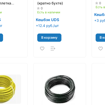
оплетка
(кратно бухте)
0
Есть 
0
ии
Есть в наличии
Кешб
S
Кешбэк UDS
+3 ру
шт
+12.4 руб./шт
В корзину
В к