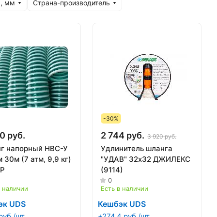
, мм
Страна-производитель
-30%
0 руб.
2 744 руб.
3 920 руб.
г напорный НВС-У
Удлинитель шланга
 30м (7 атм, 9,9 кг)
"УДАВ" 32х32 ДЖИЛЕКС
Р
(9114)
0
в наличии
Есть в наличии
эк UDS
Кешбэк UDS
руб./шт
+274.4 руб./шт