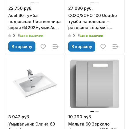
22 750 руб.
27 030 руб.
Adel 60 тумба
СОХО/SOHO 100 Quadro
подвесная Лиственница
тумба напольная +
серая 64202+умыв.Adel
раковина керамич.
60, VOD-OK
ДИП/DEEP-100, MIRSANT
0
0
Есть в наличии
Есть в наличии
В корзину
В корзину
3 942 руб.
10 290 руб.
Умывальник Элина 60
Мальта 60 Зеркало