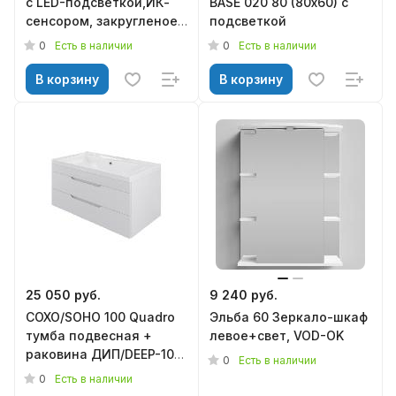
с LED-подсветкой,ИК-
BASE 020 80 (80х60) с
сенсором, закругленое
подсветкой
60 см M85AMOX10601S1,
0
0
Есть в наличии
Есть в наличии
AM.PM
В корзину
В корзину
25 050 руб.
9 240 руб.
СОХО/SOHO 100 Quadro
Эльба 60 Зеркало-шкаф
тумба подвесная +
левое+свет, VOD-OK
раковина ДИП/DEEP-100.
0
Есть в наличии
MIRSANT
0
Есть в наличии