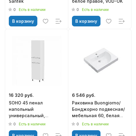
Santek
белое правое, VOD-OK
0
0
Есть в наличии
Есть в наличии
В корзину
В корзину
16 320 руб.
6 546 руб.
SOHO 45 пенал
Раковина Buongiorno/
напольный
Бонджорно подвесная/
универсальный,
мебельная 60, белая
MIRSANT
глянцевая, KERAMA
0
0
Есть в наличии
Есть в наличии
MARAZZI
В корзину
В корзину