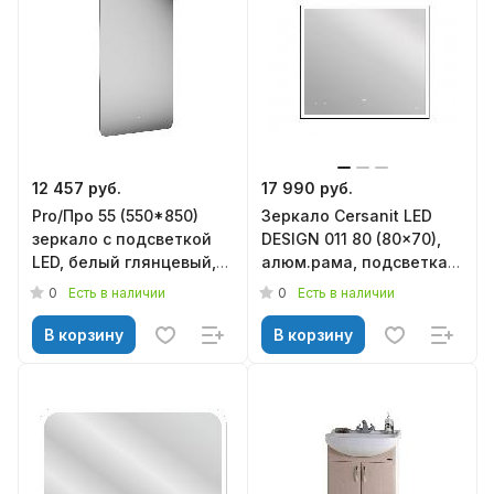
12 457 руб.
17 990 руб.
Pro/Про 55 (550*850)
Зеркало Cersanit LED
зеркало с подсветкой
DESIGN 011 80 (80x70),
LED, белый глянцевый,
алюм.рама, подсветка,
KERAMA MARAZZI
диммер, часы
0
0
Есть в наличии
Есть в наличии
В корзину
В корзину