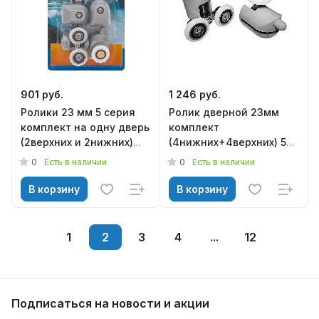
901 руб.
1 246 руб.
Ролики 23 мм 5 серия
Ролик дверной 23мм
комплект на одну дверь
комплект
(2верхних и 2нижних)
(4нижних+4верхних) 5
(БЛИСТЕР),
серия, арт.1012015000
0
0
Есть в наличии
Есть в наличии
арт.1012085001
В корзину
В корзину
1
2
3
4
...
12
Подписаться
на новости и акции