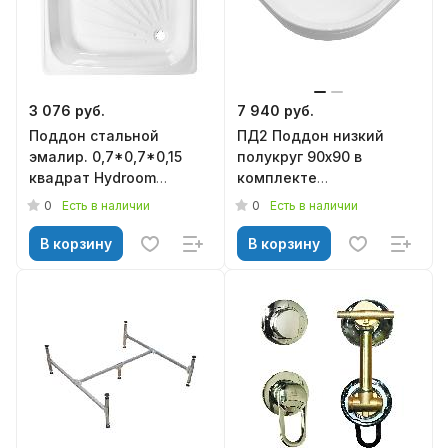
3 076 руб.
7 940 руб.
Поддон стальной
ПД2 Поддон низкий
эмалир. 0,7*0,7*0,15
полукруг 90х90 в
квадрат Hydroom
комплекте
(Китай)
(каркас+экран) (17см)
0
0
Есть в наличии
Есть в наличии
ТРИТОН
В корзину
В корзину