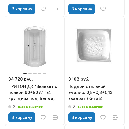
В корзину
В корзину
34 720 руб.
3 108 руб.
ТРИТОН ДК "Вельвет с
Поддон стальной
полкой 90*90 А" 1/4
эмалир. 0,8*0,8*0,13
круга,низ.под, Белый,
квадрат (Китай)
ДН4 (7 мест+сифон
0
0
Есть в наличии
Есть в наличии
D90мм)
В корзину
В корзину