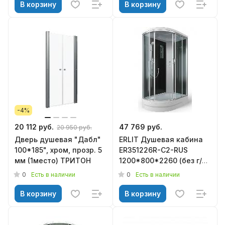
В корзину
В корзину
-4%
20 112 руб.
47 769 руб.
20 950 руб.
Дверь душевая "Дабл"
ERLIT Душевая кабина
100*185", хром, прозр. 5
ER351226R-C2-RUS
мм (1место) ТРИТОН
1200*800*2260 (без г/м,
средний поддон,
0
0
Есть в наличии
Есть в наличии
тон.стекло 4мм)
В корзину
В корзину