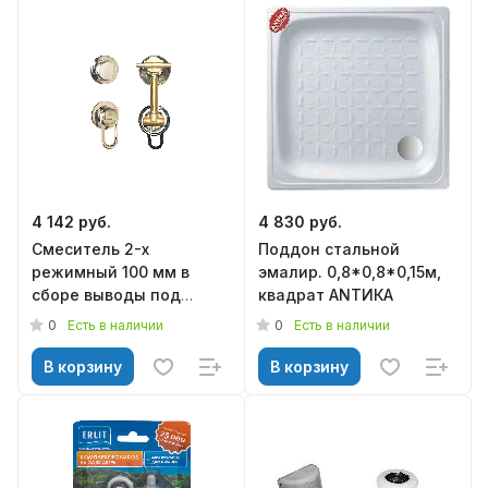
4 142 руб.
4 830 руб.
Смеситель 2-х
Поддон стальной
режимный 100 мм в
эмалир. 0,8*0,8*0,15м,
сборе выводы под
квадрат АNТИКА
хомут, арт.0921075002
0
0
Есть в наличии
Есть в наличии
В корзину
В корзину