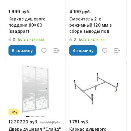
1 699 руб.
4 199 руб.
Каркас душевого
Смеситель 2-х
поддона 80*80
режимный 120 мм в
(квадрат)
сборе выводы под
хомут, арт. 0921015001
0
0
Есть в наличии
Есть в наличии
В корзину
В корзину
-4%
12 307.20 руб.
1 751 руб.
12 820 руб.
Дверь душевая "Слайд"
Каркас душевого