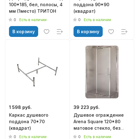
100*185, бел, полосы, 4
поддона 90*90
мм (1место) ТРИТОН
(квадрат)
0
0
Есть в наличии
Есть в наличии
В корзину
В корзину
1 598 руб.
39 223 руб.
Каркас душевого
Душевое ограждение
поддона 70*70
Arena Square 120*80
(квадрат)
матовое стекло, без
поддона, MIRSANT
0
0
Есть в наличии
Есть в наличии