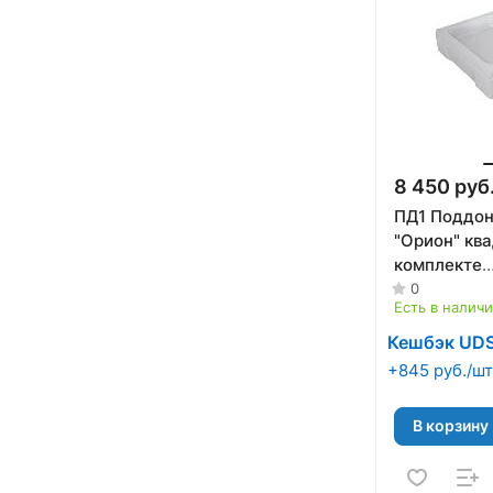
8 450 руб
ПД1 Поддон душево
"Орион" ква
комплекте
(каркас+эк
0
Есть в налич
190) ТРИТ
Кешбэк UD
+845 руб./шт
В корзину