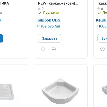
NТИКА
NEW (каркас+экран)
(кар
ТРИТОН
0
0
ии
Под заказ
По
S
Кешбэк UDS
Кешб
т
+1109 руб./шт
+1008
Заказать
За