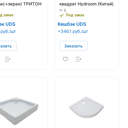
кас+экран) ТРИТОН
квадрат Hydroom (Китай)
0
д заказ
Под заказ
эк UDS
Кешбэк UDS
 руб./шт
+346.1 руб./шт
казать
Заказать