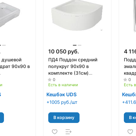
.
10 050 руб.
4 11
й
ПД4 Поддон средний
Подд
драт 90х90 в
полукруг 90х90 в
эмали
комплекте (31см)
квадр
ран) (высота
(каркас+экран) ТРИТОН
0
0
ии
Есть в наличии
Есть 
ОН
S
Кешбэк UDS
Кешб
+1005 руб./шт
+411.6
В корзину
В к