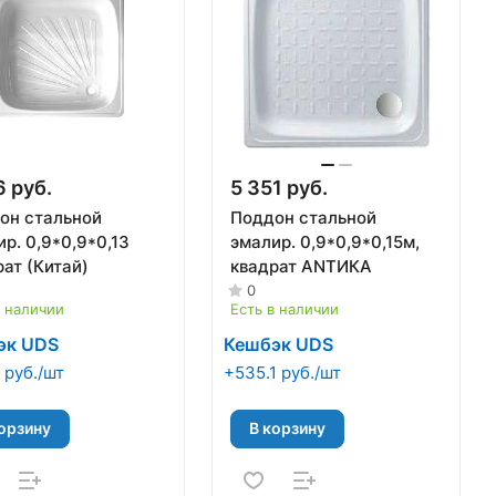
6 руб.
5 351 руб.
он стальной
Поддон стальной
р. 0,9*0,9*0,13
эмалир. 0,9*0,9*0,15м,
ат (Китай)
квадрат АNТИКА
0
в наличии
Есть в наличии
эк UDS
Кешбэк UDS
 руб./шт
+535.1 руб./шт
орзину
В корзину