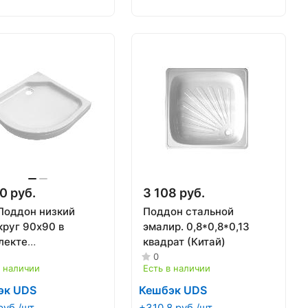
0 руб.
3 108 руб.
Поддон низкий
Поддон стальной
круг 90х90 в
эмалир. 0,8*0,8*0,13
лекте
квадрат (Китай)
ас+экран) (17см)
0
в наличии
Есть в наличии
ТОН
эк UDS
Кешбэк UDS
руб./шт
+310.8 руб./шт