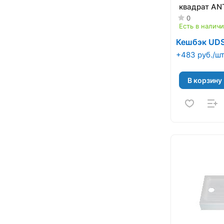
квадрат А
0
Есть в налич
Кешбэк UD
+483 руб./ш
В корзину