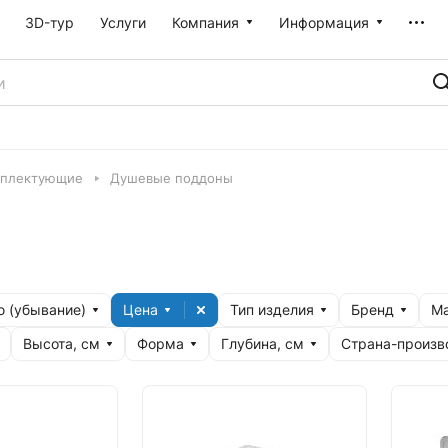
3D-тур
Услуги
Компания
Информация
мплектующие
Душевые поддоны
 (убывание)
Цена
Тип изделия
Бренд
Ма
Высота, см
Форма
Глубина, см
Страна-произв