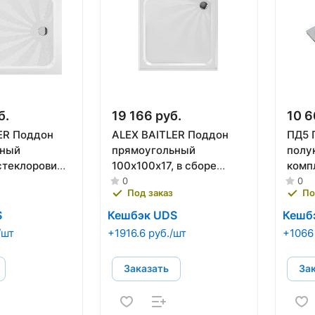
б.
19 166 руб.
10 6
ER Поддон
ALEX BAITLER Поддон
ПД5 
ьный
прямоугольный
полу
стеклоровинг,
100х100х17, в сборе
комп
12917H-1
AB10017H-2
(кар
0
0
Под заказ
По
S
Кешбэк UDS
Кешб
/шт
+1916.6 руб./шт
+1066
Заказать
За