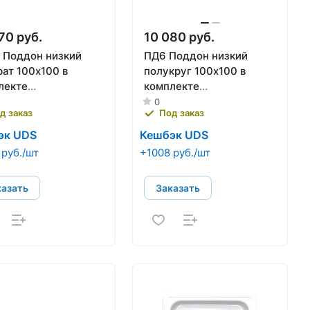
70 руб.
10 080 руб.
 Поддон низкий
ПД6 Поддон низкий
рат 100х100 в
полукруг 100х100 в
лекте
комплекте
кас+экран) ТРИТОН
(каркас+экран) ТРИТОН
0
д заказ
Под заказ
эк UDS
Кешбэк UDS
 руб./шт
+1008 руб./шт
казать
Заказать