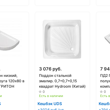
.
3 076 руб.
7 94
н низкий,
Поддон стальной
ПД2 
руга 120х80 в
эмалир. 0,7*0,7*0,15
полу
 ТРИТОН
квадрат Hydroom (Китай)
комп
(карк
0
0
ии
Есть в наличии
Есть 
ТРИ
S
Кешбэк UDS
Кешб
+307.6 руб./шт
+794 