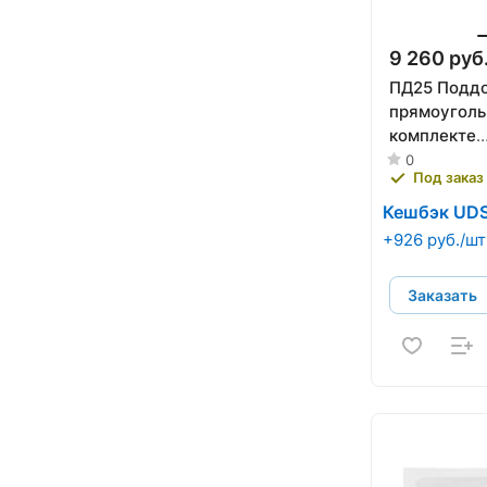
9 260 руб
ПД25 Поддо
прямоуголь
комплекте
(каркас+эк
0
Под заказ
Кешбэк UD
+926 руб./шт
Заказать