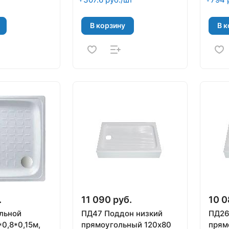
В корзину
В к
.
11 090 руб.
10 0
льной
ПД47 Поддон низкий
ПД26
*0,8*0,15м,
прямоугольный 120х80
прям