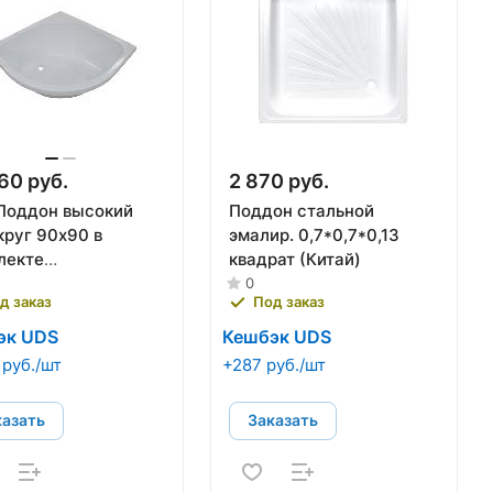
60 руб.
2 870 руб.
Поддон высокий
Поддон стальной
круг 90х90 в
эмалир. 0,7*0,7*0,13
лекте
квадрат (Китай)
кас+экран) ТРИТОН
0
д заказ
Под заказ
эк UDS
Кешбэк UDS
 руб./шт
+287 руб./шт
казать
Заказать