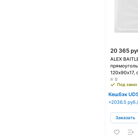
20 365 ру
ALEX BAITL
прямоугол
120х90х17, 
в сборе, AB
0
Под заказ
Кешбэк UD
+2036.5 руб.
Заказать