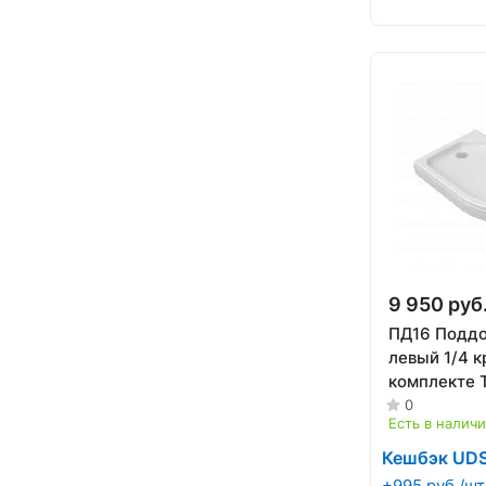
9 950 руб
ПД16 Поддо
левый 1/4 к
комплекте
0
Есть в налич
Кешбэк UD
+995 руб./шт