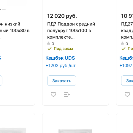
.
12 020 руб.
10 9
н низкий
ПД7 Поддон средний
ПД27
ный 100х80 в
полукруг 100х100 в
квад
комплекте
комп
ран) ТРИТОН
(каркас+эран) ТРИТОН
(кар
0
0
Под заказ
По
S
Кешбэк UDS
Кешб
+1202 руб./шт
+1097
Заказать
За