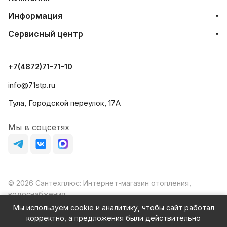
Информация
Сервисный центр
+7(4872)71-71-10
info@71stp.ru
Тула, Городской переулок, 17А
Мы в соцсетях
© 2026 Сантехплюс: Интернет-магазин отопления,
водоснабжения
Юридический адрес: 390023, г. Рязань, проезд Яблочкова,
Мы используем cookie и аналитику, чтобы сайт работал
д.8Ж
корректно, а предложения были действительно
ИНН/КПП: 6230087631/623001001