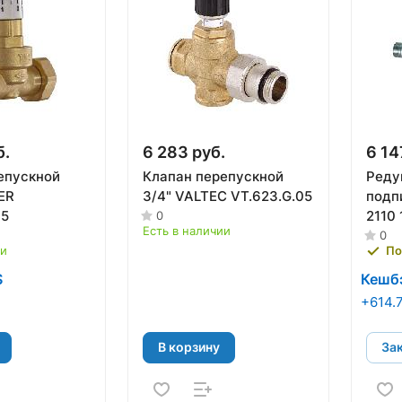
б.
6 283 руб.
6 14
епускной
Клапан перепускной
Реду
ER
3/4" VALTEC VT.623.G.05
подпи
05
2110 
0
Есть в наличии
0
ии
По
S
Кешб
+614.7
В корзину
За