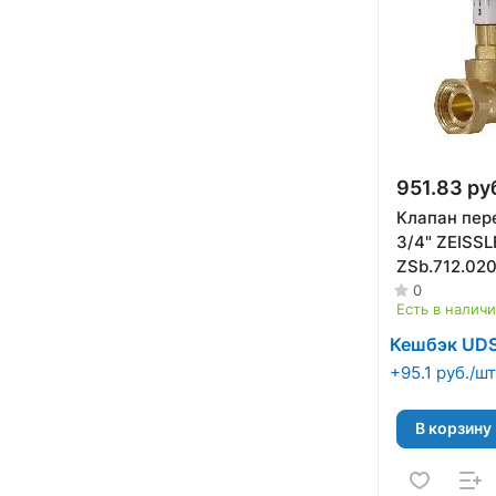
951.83 ру
Клапан пер
3/4" ZEISSL
ZSb.712.02
0
Есть в налич
Кешбэк UD
+95.1 руб./шт
В корзину