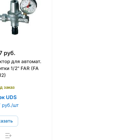
7 руб.
ктор для автомат.
тки 1/2" FAR (FA
12)
д заказ
эк UDS
 руб./шт
казать