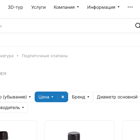
3D-тур
Услуги
Компания
Информация
матура
Подпиточные клапаны
ара
 (убывание)
Цена
Бренд
Диаметр основной
зводитель