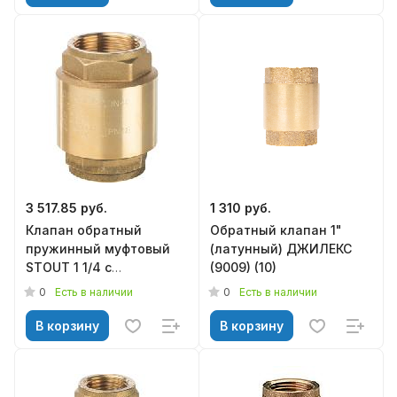
3 517.85 руб.
1 310 руб.
Клапан обратный
Обратный клапан 1"
пружинный муфтовый
(латунный) ДЖИЛЕКС
STOUT 1 1/4 с
(9009) (10)
металлическим седлом
0
0
Есть в наличии
Есть в наличии
SVC-0011-000032
В корзину
В корзину