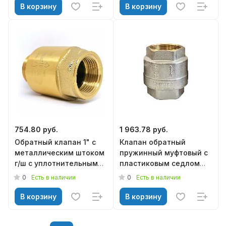
В корзину
В корзину
754.80 руб.
1 963.78 руб.
Обратный клапан 1" с
Клапан обратный
металлическим штоком
пружинный муфтовый с
г/ш с уплотнительным
пластиковым седлом
кольцом для насосной
ROMMER 2 RVC-0002-
0
0
Есть в наличии
Есть в наличии
станции TIM JH-1012B
000050
В корзину
В корзину