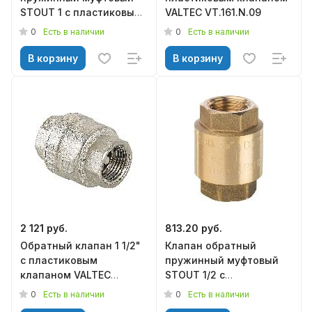
STOUT 1 с пластиковым
VALTEC VT.161.N.09
седлом SVC-0012-
0
0
Есть в наличии
Есть в наличии
000025
В корзину
В корзину
2 121 руб.
813.20 руб.
Обратный клапан 1 1/2"
Клапан обратный
с пластиковым
пружинный муфтовый
клапаном VALTEC
STOUT 1/2 с
VT.161.N.08
пластиковым седлом
0
0
Есть в наличии
Есть в наличии
SVC-0012-000015