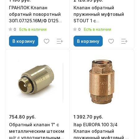
ГРАНЛОК Клапан
Клапан обратный
обратный поворотный
пружинный муфтовый
30П.07.125.16М/Ф D125
STOUT 1 с
PN16 Tmax=110
металлическим седлом
0
0
Есть в наличии
Есть в наличии
SVC-0011-000025
В корзину
В корзину
754.80 руб.
1 392.70 руб.
Обратный клапан 1" с
Itap EUROPA 100 3/4
металлическим штоком
Клапан обратный
ш/г с уплотнительным
пружинный муфтовый с