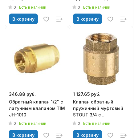
кольцом для
металлическим седлом
0
0
Есть в наличии
Есть в наличии
скважинного насоса TIM
JH-1012А
В корзину
В корзину
346.88 руб.
1 127.65 руб.
Обратный клапан 1/2" с
Клапан обратный
латунным клапаном TIM
пружинный муфтовый
JH-1010
STOUT 3/4 с
пластиковым седлом
0
0
Есть в наличии
Есть в наличии
SVC-0012-000020
В корзину
В корзину