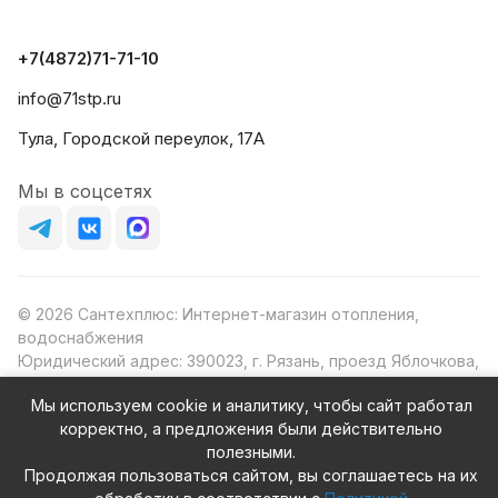
+7(4872)71-71-10
info@71stp.ru
Тула, Городской переулок, 17А
Мы в соцсетях
© 2026 Сантехплюс: Интернет-магазин отопления,
водоснабжения
Юридический адрес: 390023, г. Рязань, проезд Яблочкова,
д.8Ж
Мы используем cookie и аналитику, чтобы сайт работал
ИНН/КПП: 6230087631/623001001
корректно, а предложения были действительно
ОГРН: 1156230000080
полезными.
Продолжая пользоваться сайтом, вы соглашаетесь на их