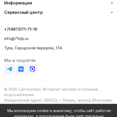
Информация
Сервисный центр
+7(4872)71-71-10
info@71stp.ru
Тула, Городской переулок, 17А
Мы в соцсетях
© 2026 Сантехплюс: Интернет-магазин отопления,
водоснабжения
Юридический адрес: 390023, г. Рязань, проезд Яблочкова,
д.8Ж
Мы используем cookie и аналитику, чтобы сайт работал
ИНН/КПП: 6230087631/623001001
корректно, а предложения были действительно
ОГРН: 1156230000080