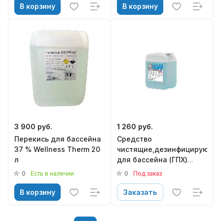
В корзину
В корзину
3 900 руб.
1 260 руб.
Перекись для бассейна
Средство
37 % Wellness Therm 20
чистящие,дезинфицирующи
л
для бассейна (ГПХ)
Wellness Therm 10л.
0
0
Есть в наличии
Под заказ
В корзину
Заказать