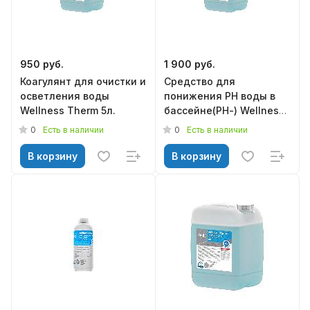
950 руб.
1 900 руб.
Коагулянт для очистки и
Средство для
осветления воды
понижения РН воды в
Wellness Therm 5л.
бассейне(РН-) Wellness
Therm 10л.
0
0
Есть в наличии
Есть в наличии
В корзину
В корзину