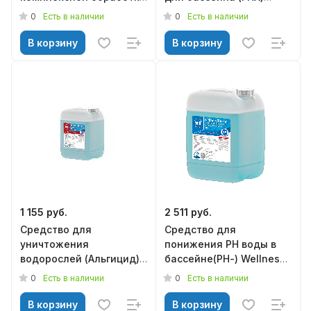
воды в плавательных
Wellness Therm 20л.
0
0
Есть в наличии
Есть в наличии
бассейнах 200г. (1кг.)
В корзину
В корзину
1 155 руб.
2 511 руб.
Средство для
Средство для
уничтожения
понижения РН воды в
водорослей (Альгицид)
бассейне(РН-) Wellness
Wellness Therm 5л.
Therm 20л.
0
0
Есть в наличии
Есть в наличии
В корзину
В корзину