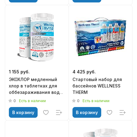
1 155 руб.
4 425 руб.
ЭКОХЛОР медленный
Стартовый набор для
хлор в таблетках для
бассейнов WELLNESS
оббезараживания воды
THERM
в бассейнах 200г. (1кг)
0
0
Есть в наличии
Есть в наличии
В корзину
В корзину