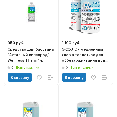
950 руб.
1 100 руб.
Средство для бассейна
ЭКОХЛОР медленный
"Активный кислород"
хлор в таблетках для
Wellness Therm 1л.
оббезараживания воды
в бассейнах 20г. (1кг)
0
0
Есть в наличии
Есть в наличии
В корзину
В корзину