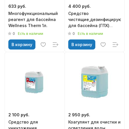
633 руб.
4 400 руб.
Многофункциональный
Средство
реагент для бассейна
чистящие,дезинфицирующи
Wellness Therm 1л.
для бассейна (ГПХ)
Wellness Therm 30л.
0
0
Есть в наличии
Есть в наличии
В корзину
В корзину
2 100 руб.
2 950 руб.
Средство для
Коагулянт для очистки и
уничтожения
осветления воды