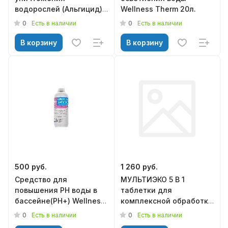
водорослей (Альгицид)
Wellness Therm 20л.
Wellness Therm 10л.
0
0
Есть в наличии
Есть в наличии
В корзину
В корзину
500 руб.
1 260 руб.
Средство для
МУЛЬТИЭКО 5 В 1
повышения РН воды в
таблетки для
бассейне(РН+) Wellness
комплексной обработки
Therm 1л.
воды в плавательных
0
0
Есть в наличии
Есть в наличии
бассейнах 20г. (1кг.)