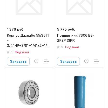
1 376 руб.
5 775 руб.
Корпус Джамбо 55/35 П
Подшипник 7306 BE-
-
2RZP (SKF)
3/4"НР+3/8"+1/4"х2+1/4"латунный
0
Под заказ
штуцер
0
Под заказ
Заказать
Заказать