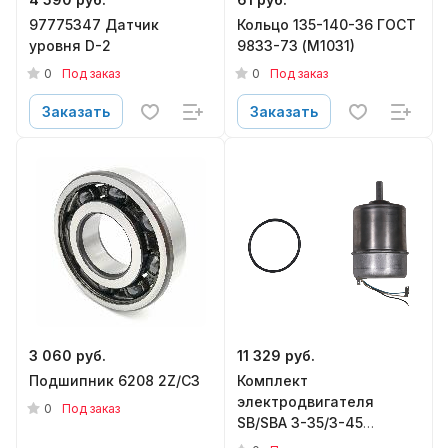
97775347 Датчик
Кольцо 135-140-36 ГОСТ
уровня D-2
9833-73 (М1031)
0
0
Под заказ
Под заказ
Заказать
Заказать
3 060 руб.
11 329 руб.
Подшипник 6208 2Z/C3
Комплект
электродвигателя
0
Под заказ
SB/SBA 3-35/3-45
(99116555)