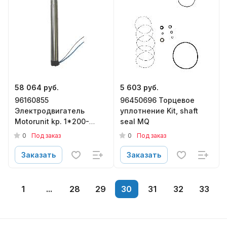
58 064 руб.
5 603 руб.
96160855
96450696 Торцевое
Электродвигатель
уплотнение Kit, shaft
Motorunit kp. 1*200-
seal MQ
240V 1.15 kW
0
0
Под заказ
Под заказ
Заказать
Заказать
1
...
28
29
30
31
32
33