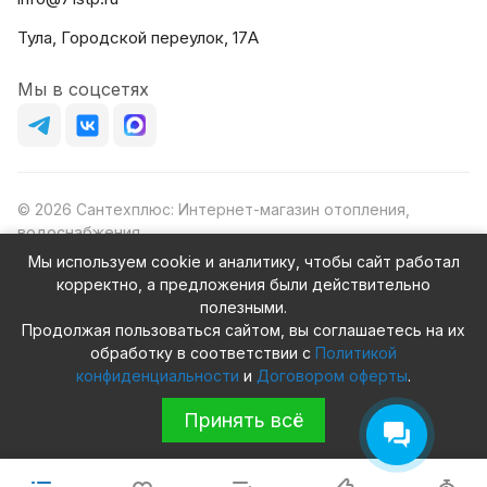
Тула, Городской переулок, 17А
Мы в соцсетях
© 2026 Сантехплюс: Интернет-магазин отопления,
водоснабжения
Юридический адрес: 390023, г. Рязань, проезд Яблочкова,
Мы используем cookie и аналитику, чтобы сайт работал
д.8Ж
корректно, а предложения были действительно
ИНН/КПП: 6230087631/623001001
полезными.
ОГРН: 1156230000080
Продолжая пользоваться сайтом, вы соглашаетесь на их
обработку в соответствии с
Политикой
конфиденциальности
и
Договором оферты
.
Принять всё
Конфиденциальность
Оферта