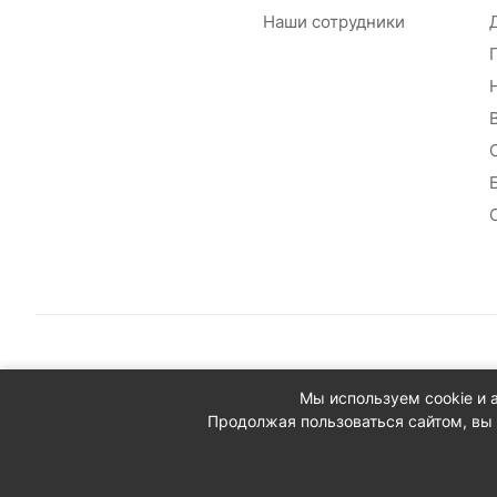
Наши сотрудники
© 2026 Сантехплюс: Интернет-магазин отопления, водосн
Мы используем cookie и 
Юридический адрес: 390023, г. Рязань, проезд Яблочкова,
Продолжая пользоваться сайтом, вы 
ИНН/КПП: 6230087631/623001001
ОГРН: 1156230000080