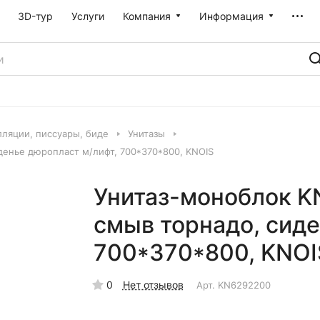
3D-тур
Услуги
Компания
Информация
лляции, писсуары, биде
Унитазы
енье дюропласт м/лифт, 700*370*800, KNOIS
Унитаз-моноблок K
смыв торнадо, сиде
700*370*800, KNOI
0
Нет отзывов
Арт.
KN6292200