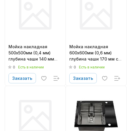
Мойка накладная
Мойка накладная
500х500мм (0,4 мм)
600х600мм (0,6 мм)
глубина чаши 140 мм
глубина чаши 170 мм с
без сифона матовая
сифоном глянцевая
0
0
Есть в наличии
Есть в наличии
LEDEME L75050
LEDEME L96060-6L
Заказать
Заказать