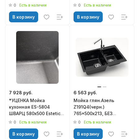
0,8мм + большой
СИФОНА Granit MARR
0
0
Есть в наличии
Есть в наличии
угловой сифон +
BERGG
корзина 68453G*
В корзину
В корзину
7 928 руб.
6 563 руб.
*УЦЕНКА Мойка
Мойка глян.Азель
кухонная ES-5804
Z191Q4(черн.)
ШВАРЦ 580х500 Estetica
765x500х213, БЕЗ
(мет. сифон), GRANULA
СИФОНА Granit MARR
0
0
Есть в наличии
Есть в наличии
BERGG
В корзину
В корзину