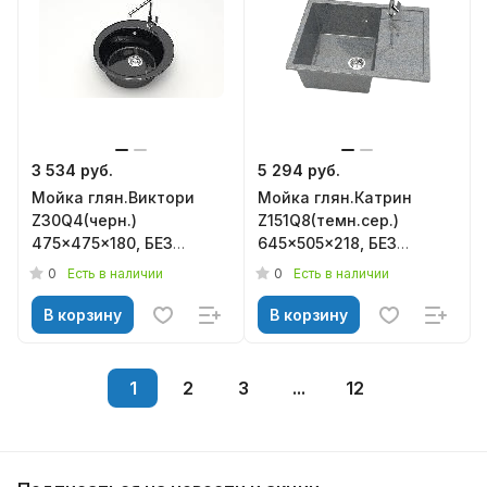
3 534 руб.
5 294 руб.
Мойка глян.Виктори
Мойка глян.Катрин
Z30Q4(черн.)
Z151Q8(темн.сер.)
475x475x180, БЕЗ
645x505x218, БЕЗ
СИФОНА Granit MARR
СИФОНА Granit MARR
0
0
Есть в наличии
Есть в наличии
BERGG
BERGG
В корзину
В корзину
1
2
3
...
12