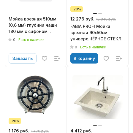
-20%
Мойка врезная 510мм
12 276 руб.
15 345 руб.
(0,6 мм) глубина чаши
FABIA PROFI Мойка
180 мм с сифоном
врезная 60х50см
матовая LEDEME L75151-
универс.ЧЁРНОЕ СТЕКЛО
0
Есть в наличии
6
(8мм) и нержавеющая
0
Есть в наличии
сталь+сифон+корзина
9502*
Заказать
В корзину
-20%
1 176 руб.
4 412 руб.
1 470 руб.