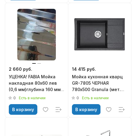
2 660 руб.
14 415 руб.
УЦЕНКА! FABIA Мойка
Мойка кухонная кварц
накладная 80х60 лев
GR-7805 ЧЕРНАЯ
(0,6 мм)глубина 160 мм+
780х500 Granula (мет.
большой сифон с
сифон), GRANULA
0
0
Есть в наличии
Есть в наличии
переливом 62275L
В корзину
В корзину