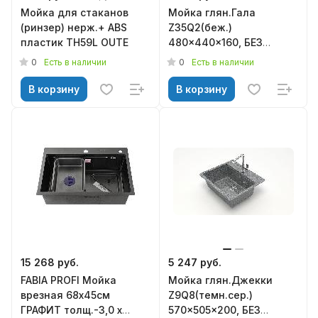
Мойка для стаканов
Мойка глян.Гала
(ринзер) нерж.+ ABS
Z35Q2(беж.)
пластик TH59L OUTE
480x440x160, БЕЗ
СИФОНА Granit MARR
0
0
Есть в наличии
Есть в наличии
BERGG
В корзину
В корзину
15 268 руб.
5 247 руб.
FABIA PROFI Мойка
Мойка глян.Джекки
врезная 68х45см
Z9Q8(темн.сер.)
ГРАФИТ толщ.-3,0 х
570x505x200, БЕЗ