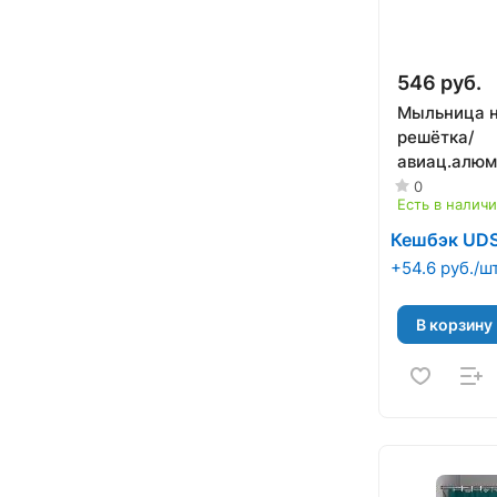
546 руб.
Мыльница 
решётка/
авиац.алюм
черный AC
0
Есть в налич
A11602-1
Кешбэк UD
+54.6 руб./ш
В корзину