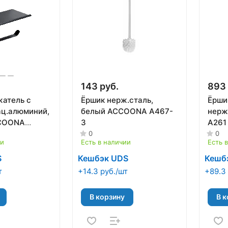
143 руб.
893 
атель с
Ёршик нерж.сталь,
Ёрши
ац.алюминий,
белый ACCOONA A467-
нерж
COONA
3
A261
0
0
ии
Есть в наличии
Есть 
S
Кешбэк UDS
Кешб
т
+14.3 руб./шт
+89.3 
В корзину
В к