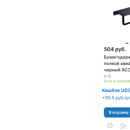
504 руб.
Бумагодерж
полкой ави
черный AC
A11605-4
0
Есть в налич
Кешбэк UD
+50.4 руб./ш
В корзину