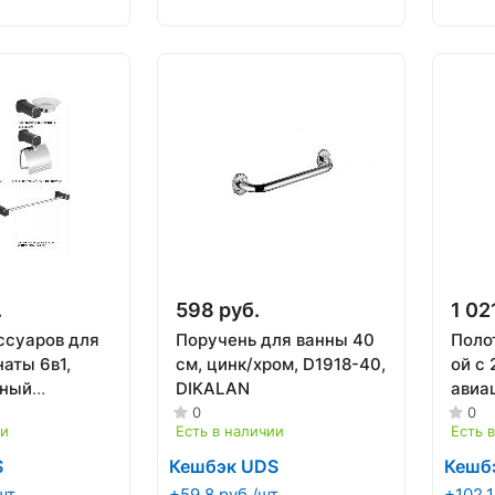
.
598 руб.
1 02
ссуаров для
Поручень для ванны 40
Поло
аты 6в1,
см, цинк/хром, D1918-40,
ой с
рный
DIKALAN
авиа
12200F-6
черн
0
0
ии
Есть в наличии
Есть 
A116
S
Кешбэк UDS
Кешб
шт
+59.8 руб./шт
+102.1