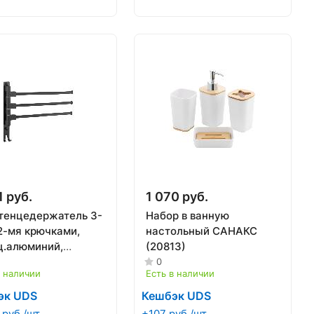
1 руб.
1 070 руб.
тенцедержатель 3-
Набор в ванную
 2-мя крючками,
настольный САНАКС
ц.алюминий,
(20813)
ый ACCOONA
0
в наличии
Есть в наличии
09-3
эк UDS
Кешбэк UDS
 руб./шт
+107 руб./шт