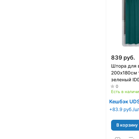
839 руб.
Штора для 
200х180см 
зеленый ID
0
Есть в налич
Кешбэк UD
+83.9 руб./ш
В корзину