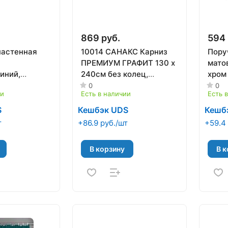
869 руб.
594 
настенная
10014 САНАКС Карниз
Пору
ПРЕМИУМ ГРАФИТ 130 х
мато
иний,
240см без колец,
хром 
COONA
нерж.,с усиленным
50(M
0
0
ии
Есть в наличии
Есть 
креплением
S
Кешбэк UDS
Кешб
т
+86.9 руб./шт
+59.4 
В корзину
В к