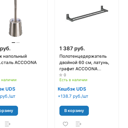
руб.
1 387 руб.
к напольный
Полотенцедержатель
.сталь ACCOONA
двойной 60 см, латунь,
графит ACCOONA
A12507AT
0
в наличии
Есть в наличии
эк UDS
Кешбэк UDS
руб./шт
+138.7 руб./шт
орзину
В корзину