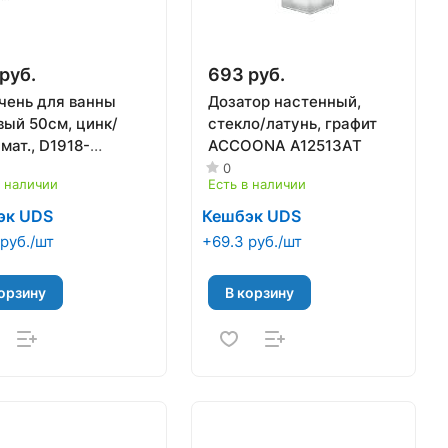
руб.
693 руб.
чень для ванны
Дозатор настенный,
вый 50см, цинк/
стекло/латунь, графит
мат., D1918-
ACCOONA A12513AT
AT), DIKALAN
0
в наличии
Есть в наличии
эк UDS
Кешбэк UDS
руб./шт
+69.3 руб./шт
орзину
В корзину