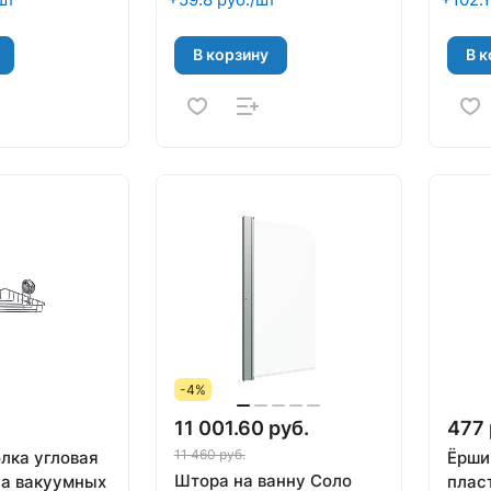
В корзину
В к
-4%
11 001.60 руб.
477 
11 460 руб.
лка угловая
Ёрши
Штора на ванну Соло
а вакуумных
плас