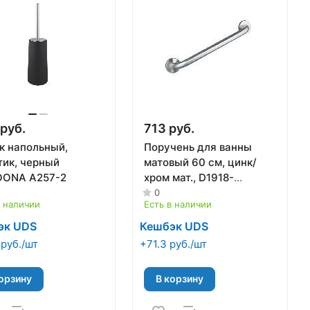
руб.
713 руб.
к напольный,
Поручень для ванны
тик, черный
матовый 60 см, цинк/
ONA A257-2
хром мат., D1918-
60(МАТ), DIKALAN
0
в наличии
Есть в наличии
эк UDS
Кешбэк UDS
 руб./шт
+71.3 руб./шт
орзину
В корзину