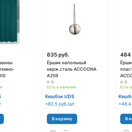
835 руб.
484 
ванны
Ёршик напольный
Ёрши
темно-
нерж.сталь ACCOONA
плас
DIS
A259
ACCO
0
0
ии
Есть в наличии
Есть 
S
Кешбэк UDS
Кешб
т
+83.5 руб./шт
+48.4
В корзину
В к