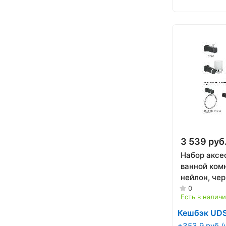
3 539 руб
Набор аксе
ванной комн
нейлон, че
ACCOONA A
0
Есть в налич
Кешбэк UD
+353.9 руб./