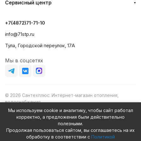
Сервисный центр
+7(4872)71-71-10
info@71stp.ru
Тула, Городской переулок, 17А
Мы в соцсетях
© 2026 Сантехплюс: Интернет-магазин отопления,
водоснабжения
Юридический адрес: 390023, г. Рязань, проезд Яблочкова,
Мы используем cookie и аналитику, чтобы сайт работал
д.8Ж
корректно, а предложения были действительно
ИНН/КПП: 6230087631/623001001
полезными.
ОГРН: 1156230000080
Продолжая пользоваться сайтом, вы соглашаетесь на их
обработку в соответствии с
Политикой