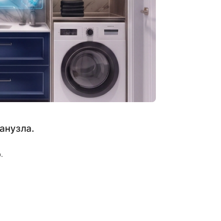
анузла.
.