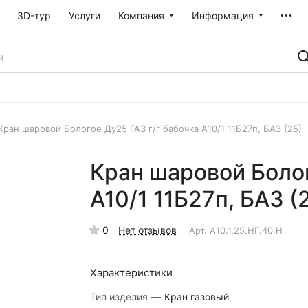
3D-тур
Услуги
Компания
Информация
Кран шаровой Бологое Ду25 ГАЗ г/г бабочка А10/1 11Б27п, БАЗ (25)
Кран шаровой Болог
А10/1 11Б27п, БАЗ (
0
Нет отзывов
Арт.
А10.1.25.НГ.40.Н
Характеристики
Тип изделия
—
Кран газовый