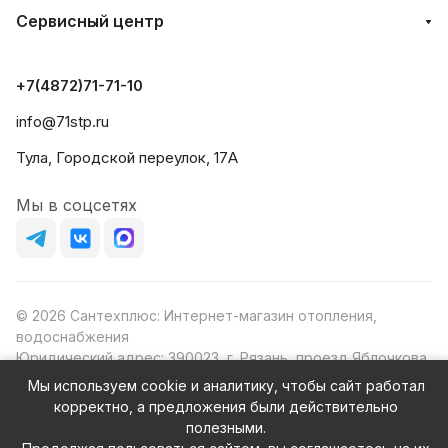
Сервисный центр
+7(4872)71-71-10
info@71stp.ru
Тула, Городской переулок, 17А
Мы в соцсетях
© 2026 Сантехплюс: Интернет-магазин отопления,
водоснабжения
Юридический адрес: 390023, г. Рязань, проезд Яблочкова,
д.8Ж
Мы используем cookie и аналитику, чтобы сайт работал
ИНН/КПП: 6230087631/623001001
корректно, а предложения были действительно
ОГРН: 1156230000080
полезными.