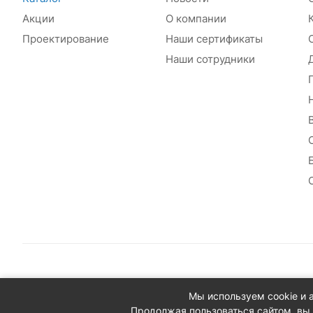
Акции
О компании
Проектирование
Наши сертификаты
Наши сотрудники
© 2026 Сантехплюс: Интернет-магазин отопления, водосн
Мы используем cookie и 
Юридический адрес: 390023, г. Рязань, проезд Яблочкова,
Продолжая пользоваться сайтом, вы 
ИНН/КПП: 6230087631/623001001