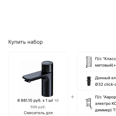
Купить набор
П/с "Клас
матовый)+
Донный кл
Ø32 click-
П/с "Авро
8 981.10 руб. x 1 шт
10
электро К
566 руб.
диммер) 
Смеситель для