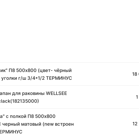
сик" П8 500х800 (цвет- чёрный
18 
 уголки г/ш 3/4*1/2 ТЕРМИНУС
апан для раковины WELLSEE
1
clack(182135000)
ра" с полкой П8 500х800
12
С черный матовый (new встроен
ТЕРМИНУС