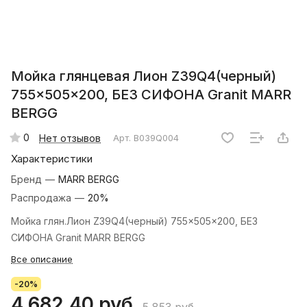
Мойка глянцевая Лион Z39Q4(черный)
755x505x200, БЕЗ СИФОНА Granit MARR
BERGG
0
Нет отзывов
Арт.
B039Q004
Характеристики
Бренд
—
MARR BERGG
Распродажа
—
20%
Мойка глян.Лион Z39Q4(черный) 755x505x200, БЕЗ
СИФОНА Granit MARR BERGG
Все описание
-20%
4 682.40 руб.