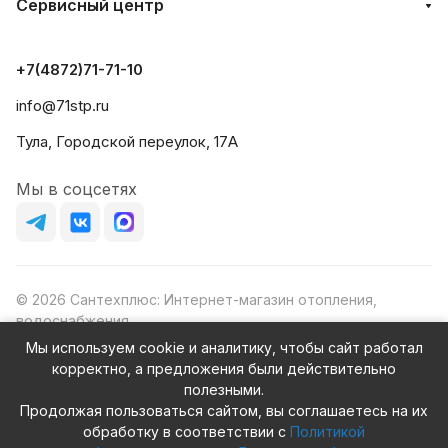
Сервисный центр
+7(4872)71-71-10
info@71stp.ru
Тула, Городской переулок, 17А
Мы в соцсетях
© 2026 Сантехплюс: Интернет-магазин отопления,
водоснабжения
Юридический адрес: 390023, г. Рязань, проезд Яблочкова,
Мы используем cookie и аналитику, чтобы сайт работал
д.8Ж
корректно, а предложения были действительно
ИНН/КПП: 6230087631/623001001
полезными.
ОГРН: 1156230000080
Продолжая пользоваться сайтом, вы соглашаетесь на их
обработку в соответствии с
Политикой