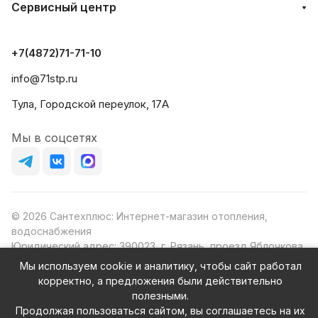
Сервисный центр
+7(4872)71-71-10
info@71stp.ru
Тула, Городской переулок, 17А
Мы в соцсетях
© 2026 Сантехплюс: Интернет-магазин отопления,
водоснабжения
Юридический адрес: 390023, г. Рязань, проезд Яблочкова,
д.8Ж
Мы используем cookie и аналитику, чтобы сайт работал
ИНН/КПП: 6230087631/623001001
корректно, а предложения были действительно
ОГРН: 1156230000080
полезными.
Продолжая пользоваться сайтом, вы соглашаетесь на их