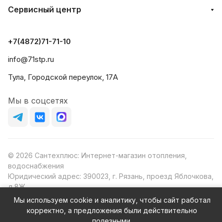
Сервисный центр
+7(4872)71-71-10
info@71stp.ru
Тула, Городской переулок, 17А
Мы в соцсетях
© 2026 Сантехплюс: Интернет-магазин отопления,
водоснабжения
Юридический адрес: 390023, г. Рязань, проезд Яблочкова,
д.8Ж
ИНН/КПП: 6230087631/623001001
Мы используем cookie и аналитику, чтобы сайт работал
ОГРН: 1156230000080
корректно, а предложения были действительно
полезными.