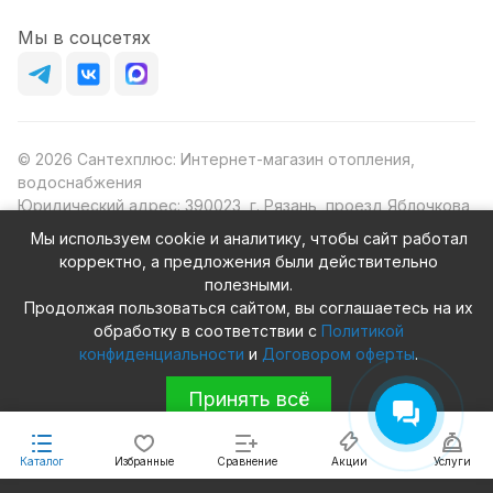
Мы в соцсетях
© 2026 Сантехплюс: Интернет-магазин отопления,
водоснабжения
Юридический адрес: 390023, г. Рязань, проезд Яблочкова,
д.8Ж
Мы используем cookie и аналитику, чтобы сайт работал
ИНН/КПП: 6230087631/623001001
корректно, а предложения были действительно
ОГРН: 1156230000080
полезными.
Продолжая пользоваться сайтом, вы соглашаетесь на их
обработку в соответствии с
Политикой
конфиденциальности
и
Договором оферты
.
Конфиденциальность
Оферта
Принять всё
Каталог
Избранные
Сравнение
Акции
Услуги