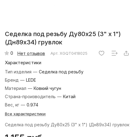
Седелка под резьбу Ду80х25 (3" х 1")
(Дн89х34) грувлок
0
Нет отзывов
Арт.
XGQT0418025
Характеристики
Тип изделия
—
Седелка под резьбу
Бренд
—
LEDE
Материал
—
Ковкий чугун
Страна-производитель
—
Китай
Вес, кг
—
0.974
Все характеристики
Седелка под резьбу Ду80х25 (3" х 1") (Дн89х34) грувлок