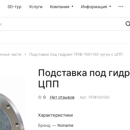
3D-тур
Услуги
Компания
Информация
онные части
Подставка под гидрант ППФ-150*150 чугун с ЦПП
Подставка под гидр
ЦПП
0
Нет отзывов
Арт.
ППФ150150
Характеристики
Бренд
—
Noname