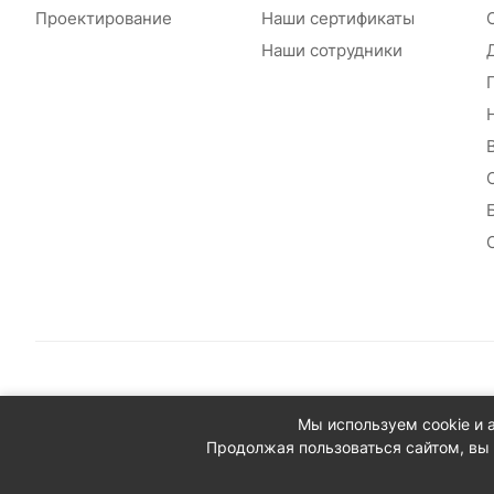
Проектирование
Наши сертификаты
Наши сотрудники
© 2026 Сантехплюс: Интернет-магазин отопления, водосн
Мы используем cookie и 
Юридический адрес: 390023, г. Рязань, проезд Яблочкова,
Продолжая пользоваться сайтом, вы 
ИНН/КПП: 6230087631/623001001
ОГРН: 1156230000080