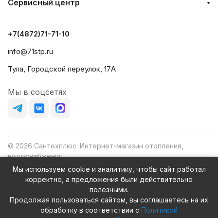
Сервисный центр
+7(4872)71-71-10
info@71stp.ru
Тула, Городской переулок, 17А
Мы в соцсетях
© 2026 Сантехплюс: Интернет-магазин отопления,
водоснабжения
Юридический адрес: 390023, г. Рязань, проезд Яблочкова,
Мы используем cookie и аналитику, чтобы сайт работал
д.8Ж
корректно, а предложения были действительно
ИНН/КПП: 6230087631/623001001
полезными.
ОГРН: 1156230000080
Продолжая пользоваться сайтом, вы соглашаетесь на их
обработку в соответствии с
Политикой