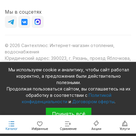
Мы в соцсетях
© 2026 Сантехплюс: Интернет-магазин отопления,
водоснабжения
Юридический адрес: 390023, г. Рязань, проезд Яблочкова,
д.8Ж
Мы используем cookie и аналитику, чтобы сайт работал
ИНН/КПП: 6230087631/623001001
корректно, а предложения были действительно
ОГРН: 1156230000080
полезными.
Продолжая пользоваться сайтом, вы соглашаетесь на их
обработку в соответствии с
Политикой
конфиденциальности
и
Договором оферты
.
Конфиденциальность
Оферта
Принять всё
Каталог
Избранные
Сравнение
Акции
Услуги