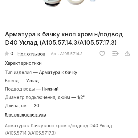
Арматура к бачку кноп хром н/подвод
D40 Уклад (А105.57.14.3/А105.57.17.3)
0
Нет отзывов
Арт.
А105.57.14.3
Характеристики
Тип изделия
—
Арматура к бачку
Бренд
—
Уклад
Подвод воды
—
Нижний
Диаметр подключения, дюйм
—
1/2"
Длина, см
—
20
Все характеристики
Арматура к бачку кноп хром н/подвод D40 Уклад
(А105.57.14.3/А105.57.17.3)