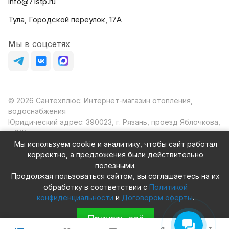
info@71stp.ru
Тула, Городской переулок, 17А
Мы в соцсетях
© 2026 Сантехплюс: Интернет-магазин отопления,
водоснабжения
Юридический адрес: 390023, г. Рязань, проезд Яблочкова,
д.8Ж
ИНН/КПП: 6230087631/623001001
Мы используем cookie и аналитику, чтобы сайт работал
ОГРН: 1156230000080
корректно, а предложения были действительно
полезными.
Продолжая пользоваться сайтом, вы соглашаетесь на их
обработку в соответствии с
Политикой
конфиденциальности
и
Договором оферты
.
Конфиденциальность
Оферта
Принять всё