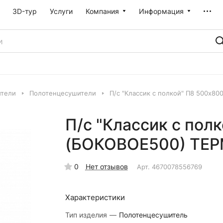
3D-тур
Услуги
Компания
Информация
ители
Полотенцесушители
П/с "Классик с полкой" П8 500х
П/с "Классик с пол
(БОКОВОЕ500) ТЕ
0
Нет отзывов
Арт.
4670078556769
Характеристики
Тип изделия
—
Полотенцесушитель