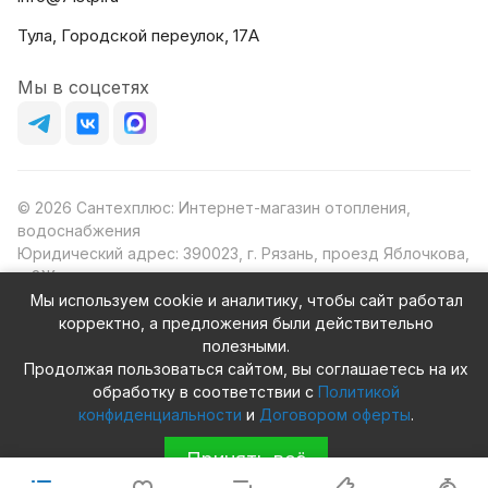
Тула, Городской переулок, 17А
Мы в соцсетях
© 2026 Сантехплюс: Интернет-магазин отопления,
водоснабжения
Юридический адрес: 390023, г. Рязань, проезд Яблочкова,
д.8Ж
ИНН/КПП: 6230087631/623001001
Мы используем cookie и аналитику, чтобы сайт работал
ОГРН: 1156230000080
корректно, а предложения были действительно
полезными.
Продолжая пользоваться сайтом, вы соглашаетесь на их
обработку в соответствии с
Политикой
конфиденциальности
и
Договором оферты
.
Конфиденциальность
Оферта
Принять всё