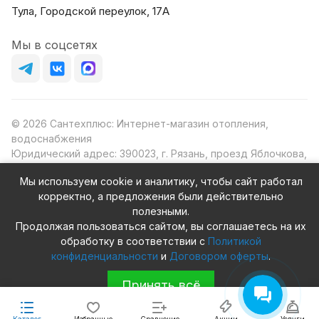
Тула, Городской переулок, 17А
Мы в соцсетях
© 2026 Сантехплюс: Интернет-магазин отопления,
водоснабжения
Юридический адрес: 390023, г. Рязань, проезд Яблочкова,
д.8Ж
Мы используем cookie и аналитику, чтобы сайт работал
ИНН/КПП: 6230087631/623001001
корректно, а предложения были действительно
ОГРН: 1156230000080
полезными.
Продолжая пользоваться сайтом, вы соглашаетесь на их
обработку в соответствии с
Политикой
конфиденциальности
и
Договором оферты
.
Конфиденциальность
Оферта
Принять всё