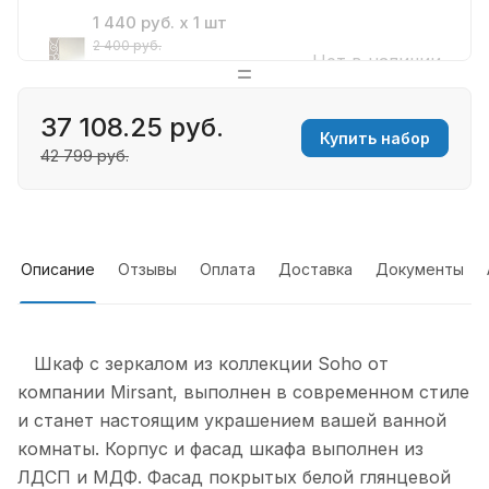
1 440 руб. x 1 шт
2 400 руб.
Нет в наличии
Зеркало ЖАНТО
(600*800)
37 108.25 руб.
Купить набор
7 960 руб. x 1 шт
42 799 руб.
Зеркало Клэмм Led
Нет в наличии
600х700
12 165 руб. x 1 шт
Описание
Отзывы
Оплата
Доставка
Документы
Зеркало-шкаф Reflex LED
Нет в наличии
600х800 универсальная
установка, сенсор
Шкаф с зеркалом из коллекции Soho от
компании Mirsant, выполнен в современном стиле
12 370 руб. x 1 шт
и станет настоящим украшением вашей ванной
Зеркало-шкаф Emotion
комнаты. Корпус и фасад шкафа выполнен из
LED 600х800
Нет в наличии
ЛДСП и МДФ. Фасад покрытых белой глянцевой
универсальная