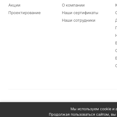
Акции
О компании
Проектирование
Наши сертификаты
Наши сотрудники
© 2026 Сантехплюс: Интернет-магазин отопления, водосн
Мы используем cookie и 
Юридический адрес: 390023, г. Рязань, проезд Яблочкова,
Продолжая пользоваться сайтом, вы 
ИНН/КПП: 6230087631/623001001