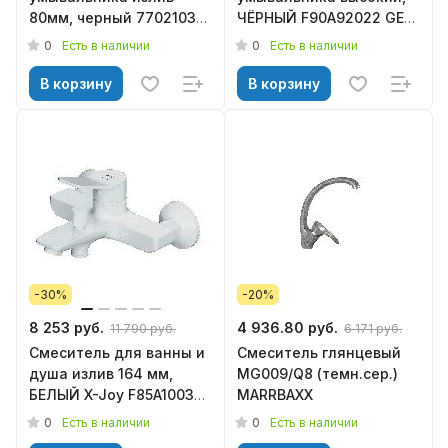
80мм, черный 770210301
ЧЁРНЫЙ F90A92022 GEM
Jupiter DAMIXA
AM.PM
0
0
Есть в наличии
Есть в наличии
В корзину
В корзину
-30%
-20%
8 253 руб.
4 936.80 руб.
11 790 руб.
6 171 руб.
Смеситель для ванны и
Смеситель глянцевый
душа излив 164 мм,
MG009/Q8 (темн.сер.)
БЕЛЫЙ X-Joy F85A10033,
MARRBAXX
AM.PM
0
0
Есть в наличии
Есть в наличии