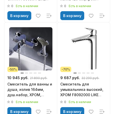
АМ.РМ
F50A02500 Inspire V2.0,
0
0
Есть в наличии
Есть в наличии
AM.PM
В корзину
В корзину
-50%
-70%
10 945 руб.
9 687 руб.
21 890 руб.
32 290 руб.
Смеситель для ванны и
Смеситель для
душа, излив 164мм,
умывальника высокий,
душ.набор, ХРОМ,
ХРОМ F8092000 LIKE
F85A15000 X-Joy AM.PM
АМ.РМ
0
0
Есть в наличии
Есть в наличии
В корзину
В корзину