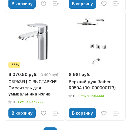
В корзину
В корзину
-55%
6 070.50 руб.
8 981 руб.
13 490 руб.
ОБРАЗЕЦ С ВЫСТАВКИ!!!
Верхний душ Raiber
Смеситель для
R9504 (00-000000173)
умывальника излив
0
Есть в наличии
87мм ХРОМ F8F02100,
0
Есть в наличии
Func AM.PM
В корзину
В корзину