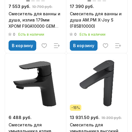
7 553 руб.
17 390 руб.
10 790 руб.
Смеситель для ванны и
Смеситель для ванны и
душа, излив 179мм
душа АМ.РМ X-Joy S
ХРОМ F90A10000 GEM
(F85B10000)
АМ.РМ
0
0
Есть в наличии
Есть в наличии
В корзину
В корзину
-15%
6 488 руб.
13 931.50 руб.
16 390 руб.
Смеситель для
Смеситель для
умывальника излив
умывальника высокий,