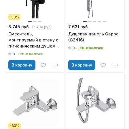
-50%
8 745 руб.
7 631 руб.
17 490 руб.
Смеситель,
Душевая панель Gappo
монтируемый в стену с
(G2416)
гигиеническим душем
0
Есть в наличии
чёрный матовый
0
Есть в наличии
212000300 Option
DAMIXA
В корзину
В корзину
-30%