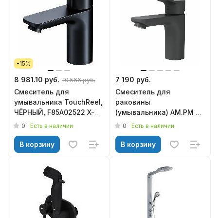
-15%
8 981.10 руб.
7 190 руб.
10 566 руб.
Смеситель для
Смеситель для
умывальника TouchReel,
раковины
ЧЁРНЫЙ, F85A02522 X-
(умывальника) AM.PM X-
Joy AM.PM
Joy F85A02122 черный
0
0
Есть в наличии
Есть в наличии
В корзину
В корзину