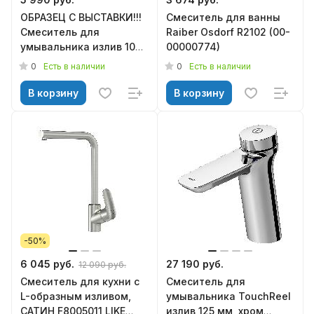
ОБРАЗЕЦ С ВЫСТАВКИ!!!
Смеситель для ванны
Смеситель для
Raiber Osdorf R2102 (00-
умывальника излив 100
00000774)
мм, ХРОМ F85A02100 X-
0
0
Есть в наличии
Есть в наличии
Joy AM.PM
В корзину
В корзину
-50%
6 045 руб.
27 190 руб.
12 090 руб.
Смеситель для кухни с
Смеситель для
L-образным изливом,
умывальника TouchReel
САТИН F8005011 LIKE
излив 125 мм, хром